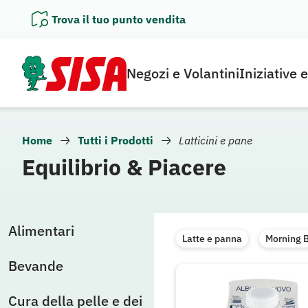
Vai
Trova il tuo punto vendita
al
contenuto
Negozi e Volantini
Iniziative 
Home
Tutti i Prodotti
Latticini e pane
Equilibrio & Piacere
Alimentari
Latte e panna
Morning 
Bevande
Cura della pelle e dei