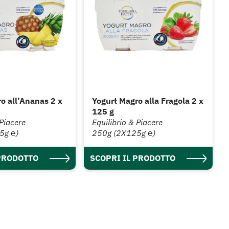
o all’Ananas 2 x
Yogurt Magro alla Fragola 2 x
125 g
 Piacere
Equilibrio & Piacere
5g ℮)
250g (2X125g ℮)
 PRODOTTO
SCOPRI IL PRODOTTO