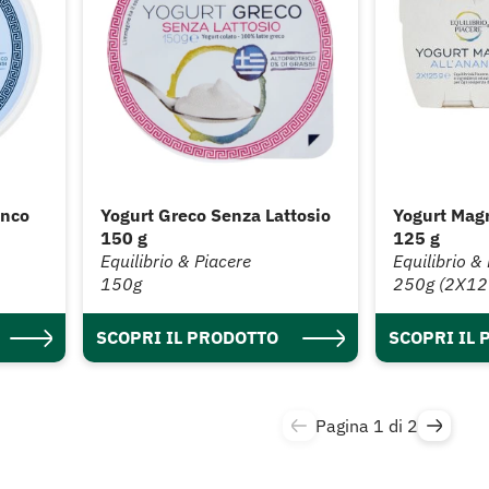
anco
Yogurt Greco Senza Lattosio
Yogurt Magr
150 g
125 g
Equilibrio & Piacere
Equilibrio &
150g
250g (2X12
SCOPRI IL PRODOTTO
SCOPRI IL
Pagina 1 di 2