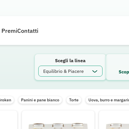
e Premi
Contatti
Scegli la linea
Scop
Broken
Panini e pane bianco
Torte
Uova, burro e margari