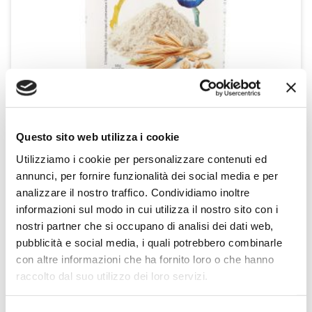
Questo sito web utilizza i cookie
Farina di Avena 850 g
Utilizziamo i cookie per personalizzare contenuti ed
Equilibrio & Piacere
annunci, per fornire funzionalità dei social media e per
850g
analizzare il nostro traffico. Condividiamo inoltre
informazioni sul modo in cui utilizza il nostro sito con i
SCOPRI IL PRODOTTO
nostri partner che si occupano di analisi dei dati web,
pubblicità e social media, i quali potrebbero combinarle
con altre informazioni che ha fornito loro o che hanno
raccolto dal suo utilizzo dei loro servizi.