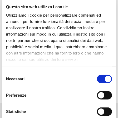
Questo sito web utilizza i cookie
Utilizziamo i cookie per personalizzare contenuti ed
annunci, per fornire funzionalità dei social media e per
analizzare il nostro traffico. Condividiamo inoltre
informazioni sul modo in cui utilizza il nostro sito con i
nostri partner che si occupano di analisi dei dati web,
pubblicità e social media, i quali potrebbero combinarle
con altre informazioni che ha fornito loro o che hanno
La spesa da Sisa a portata di Click!
raccolto dal suo utilizzo dei loro servizi.
Fai la spesa online e risparmia in modo semplice e veloce.
Ricevi i tuoi prodotti comodamente a casa o ritirali
Selezione
direttamente in negozio!
Necessari
del
VISITA IL PORTALE
consenso
Preferenze
Statistiche