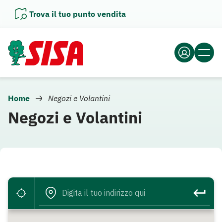
Vai
Trova il tuo punto vendita
al
contenuto
Home
Negozi e Volantini
Negozi e Volantini