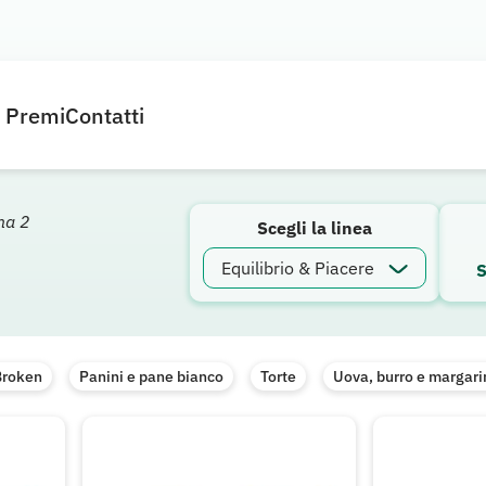
e Premi
Contatti
na 2
Scegli la linea
S
Broken
Panini e pane bianco
Torte
Uova, burro e margari