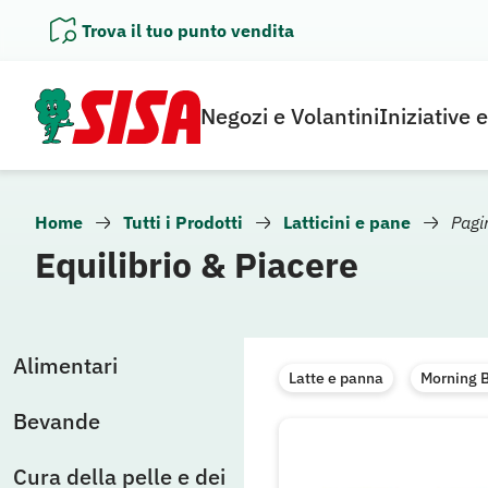
Vai
Trova il tuo punto vendita
al
contenuto
Negozi e Volantini
Iniziative 
Home
Tutti i Prodotti
Latticini e pane
Pagi
Equilibrio & Piacere
Alimentari
Latte e panna
Morning 
Bevande
Cura della pelle e dei