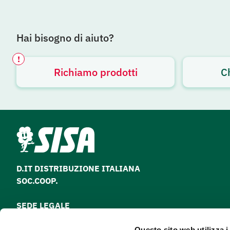
Hai bisogno di aiuto?
!
Richiamo prodotti
C
Avviso attivo
D.IT DISTRIBUZIONE ITALIANA
SOC.COOP.
SEDE LEGALE
via Paolo Nanni Costa, 30 - 40133 Bologna
Questo sito web utilizza i