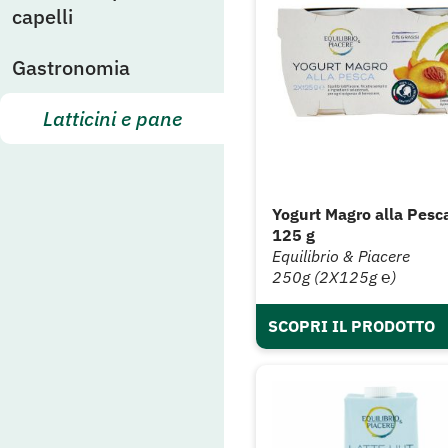
capelli
Gastronomia
Latticini e pane
Yogurt Magro alla Pesc
125 g
Equilibrio & Piacere
250g (2X125g ℮)
SCOPRI IL PRODOTTO