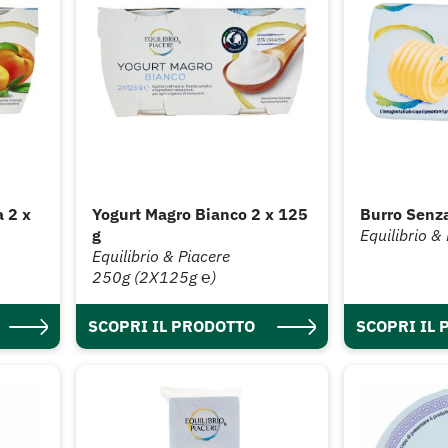
a 2 x
Yogurt Magro Bianco 2 x 125
Burro Senza
g
Equilibrio &
Equilibrio & Piacere
250g (2X125g ℮)
SCOPRI IL PRODOTTO
SCOPRI IL