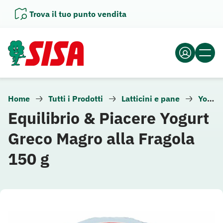
Vai
Trova il tuo punto vendita
al
contenuto
Home
Tutti i Prodotti
Latticini e pane
Yogurt
Equilibrio & Piacere Yogurt
Greco Magro alla Fragola
150 g