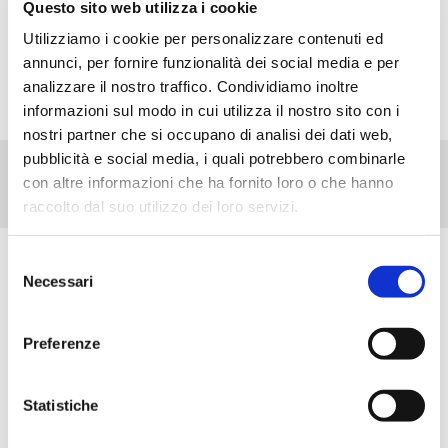
torte, pancake, muffin e tanti altri deliziosi dolci in
Questo sito web utilizza i cookie
versione light.
Utilizziamo i cookie per personalizzare contenuti ed
annunci, per fornire funzionalità dei social media e per
analizzare il nostro traffico. Condividiamo inoltre
informazioni sul modo in cui utilizza il nostro sito con i
nostri partner che si occupano di analisi dei dati web,
pubblicità e social media, i quali potrebbero combinarle
con altre informazioni che ha fornito loro o che hanno
raccolto dal suo utilizzo dei loro servizi.
Selezione
Scopri tutti i prodotti correlati
Necessari
del
consenso
Preferenze
Statistiche