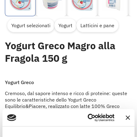
Yogurt selezionati
Yogurt
Latticini e pane
Yogurt Greco Magro alla
Fragola 150 g
Yogurt Greco
Cremoso, dal sapore intenso e ricco di proteine: queste
sono le caratteristiche dello Yogurt Greco
Equilibrio&Piacere, realizzato con latte 100% Greco
lavorato entro 48 ore dalla mungitura. Ottimo da
assaporare al naturale, ma anche arricchito con miele,
frutta secca o fresca o ancora con muesli, granola o
avena. Può essere utilizzato anche nella preparazione di