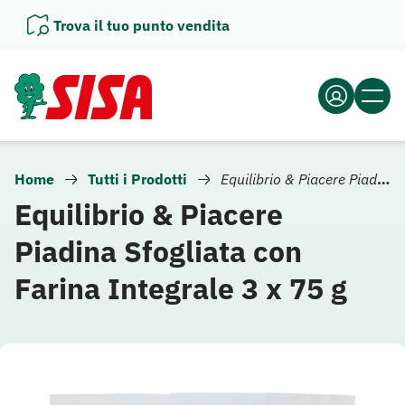
Vai
Trova il tuo punto vendita
al
contenuto
Home
Tutti i Prodotti
Equilibrio & Piacere Piadina Sfogliata con Farina Integrale 3 x 75 g
Equilibrio & Piacere
Piadina Sfogliata con
Farina Integrale 3 x 75 g