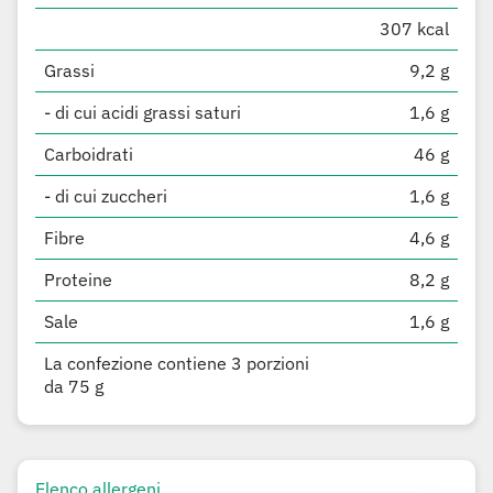
307 kcal
Grassi
9,2 g
- di cui acidi grassi saturi
1,6 g
Carboidrati
46 g
- di cui zuccheri
1,6 g
Fibre
4,6 g
Proteine
8,2 g
Sale
1,6 g
La confezione contiene 3 porzioni
da 75 g
Elenco allergeni