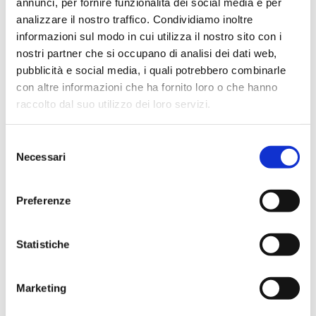
annunci, per fornire funzionalità dei social media e per
100g
analizzare il nostro traffico. Condividiamo inoltre
informazioni sul modo in cui utilizza il nostro sito con i
nostri partner che si occupano di analisi dei dati web,
SCOPRI IL PRODOTTO
pubblicità e social media, i quali potrebbero combinarle
con altre informazioni che ha fornito loro o che hanno
raccolto dal suo utilizzo dei loro servizi.
Selezione
Necessari
del
consenso
Preferenze
Statistiche
Marketing