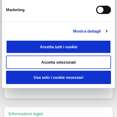
Siero di
latte
* delattosato
Marketing
Latte
* delattosato
Sale
Correttore di acidità: acido lattico
*Origine del latte: Italia
Mostra dettagli
Accetta tutti i cookie
Modalità di conservazione
Tipo di Conservazione: Fresco
Accetta selezionati
Modalità di conservazione: conservare in frigorifero
Usa solo i cookie necessari
da 0°C a +4°C Dopo l'apertura conservare in
frigorifero e consumare entro 24 ore.
Informazioni legali