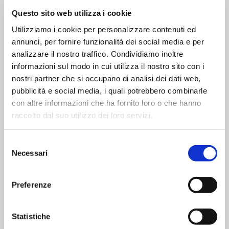
Questo sito web utilizza i cookie
Elenco allergeni
Utilizziamo i cookie per personalizzare contenuti ed
Contiene:
annunci, per fornire funzionalità dei social media e per
Latte
analizzare il nostro traffico. Condividiamo inoltre
Non contiene:
informazioni sul modo in cui utilizza il nostro sito con i
Lattosio
nostri partner che si occupano di analisi dei dati web,
pubblicità e social media, i quali potrebbero combinarle
con altre informazioni che ha fornito loro o che hanno
Informazioni per la raccolta differenziata
raccolto dal suo utilizzo dei loro servizi.
Cartone:
Carta - Largamente riciclabile
Pellicola:
Plastica - Largamente riciclabile
Selezione
Necessari
Vaschetta:
Plastica - Largamente riciclabile
del
consenso
Preferenze
Statistiche
Ingredienti