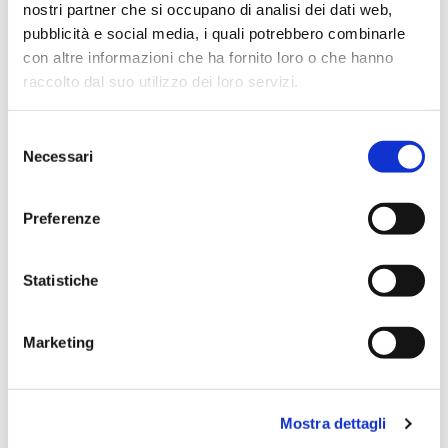
nostri partner che si occupano di analisi dei dati web,
pubblicità e social media, i quali potrebbero combinarle
Scopri tutti i prodotti correlati
con altre informazioni che ha fornito loro o che hanno
raccolto dal suo utilizzo dei loro servizi.
Selezione
Necessari
del
consenso
Preferenze
Statistiche
Marketing
Mostra dettagli