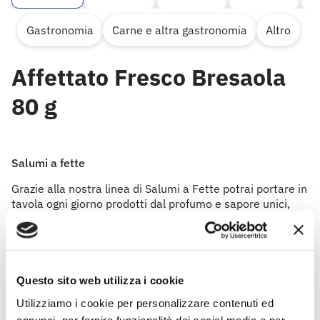
Gastronomia
Carne e altra gastronomia
Altro
Affettato Fresco Bresaola
80 g
Salumi a fette
Grazie alla nostra linea di Salumi a Fette potrai portare in
tavola ogni giorno prodotti dal profumo e sapore unici,
come appena affettati! Ideali per la preparazione di tante
gustose ricette, come torte salate e timballi, o sfiziosi
panini e tramezzini ideali sia per una pausa veloce che
per un aperitivo con gli amici.
Questo sito web utilizza i cookie
Utilizziamo i cookie per personalizzare contenuti ed
annunci, per fornire funzionalità dei social media e per