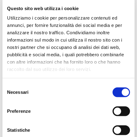
Questo sito web utilizza i cookie
Fagiolini Finissimi Surgelati 750 g
Utilizziamo i cookie per personalizzare contenuti ed
Sisa
annunci, per fornire funzionalità dei social media e per
analizzare il nostro traffico. Condividiamo inoltre
SCOPRI IL PRODOTTO
informazioni sul modo in cui utilizza il nostro sito con i
nostri partner che si occupano di analisi dei dati web,
pubblicità e social media, i quali potrebbero combinarle
con altre informazioni che ha fornito loro o che hanno
raccolto dal suo utilizzo dei loro servizi.
Selezione
Necessari
del
consenso
Preferenze
Statistiche