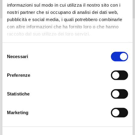
informazioni sul modo in cui utilizza il nostro sito con i
nostri partner che si occupano di analisi dei dati web,
pubblicità e social media, i quali potrebbero combinarle
con altre informazioni che ha fornito loro o che hanno
raccolto dal suo utilizzo dei loro servizi.
Scopri tutti i prodotti correlati
Selezione
Necessari
del
consenso
Preferenze
Statistiche
Marketing