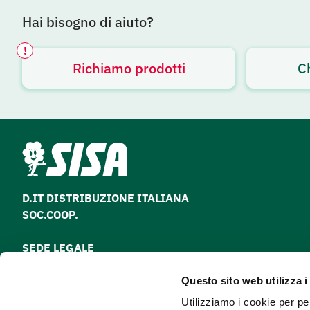
Hai bisogno di aiuto?
!
Richiamo prodotti
C
Avviso attivo
D.IT DISTRIBUZIONE ITALIANA
SOC.COOP.
SEDE LEGALE
via Paolo Nanni Costa, 30 - 40133 Bologna
Questo sito web utilizza i
Tel
051 64 28 511
Utilizziamo i cookie per pe