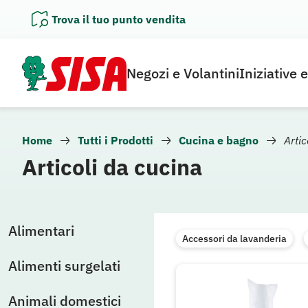
Vai
Trova il tuo punto vendita
al
contenuto
Negozi e Volantini
Iniziative 
Home
Tutti i Prodotti
Cucina e bagno
Artic
Articoli da cucina
Alimentari
Accessori da lavanderia
Alimenti surgelati
Animali domestici