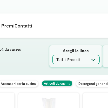
e Premi
Contatti
oli da cucina
Scegli la linea
Articoli da cucina
Accessori per la cucina
Detergenti generic