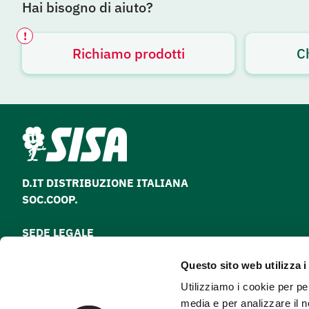
Hai bisogno di aiuto?
!
Richiamo prodotti
C
Avviso attivo
D.IT DISTRIBUZIONE ITALIANA
SOC.COOP.
SEDE LEGALE
via Paolo Nanni Costa, 30 - 40133 Bologna
Questo sito web utilizza i
Tel
051 64 28 511
Utilizziamo i cookie per pe
Fax
051 64 28 500
media e per analizzare il n