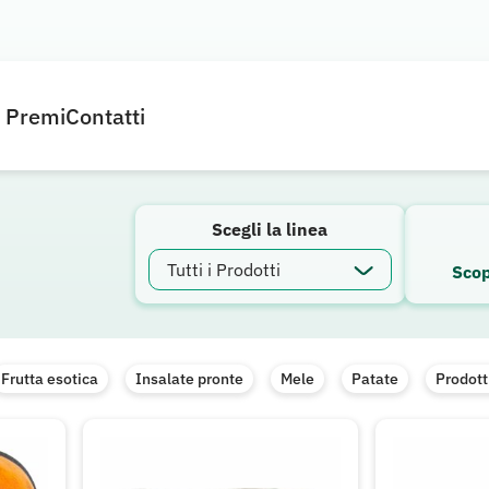
e Premi
Contatti
Scegli la linea
Scop
Frutta esotica
Insalate pronte
Mele
Patate
Prodotti