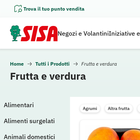
Vai
Trova il tuo punto vendita
al
contenuto
Negozi e Volantini
Iniziative 
Home
Tutti i Prodotti
Frutta e verdura
Frutta e verdura
Alimentari
Agrumi
Altra frutta
Alimenti surgelati
Animali domestici