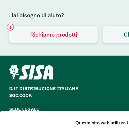
Hai bisogno di aiuto?
!
Richiamo prodotti
C
Avviso attivo
D.IT DISTRIBUZIONE ITALIANA
SOC.COOP.
SEDE LEGALE
via Paolo Nanni Costa, 30 - 40133 Bologna
Questo sito web utilizza i