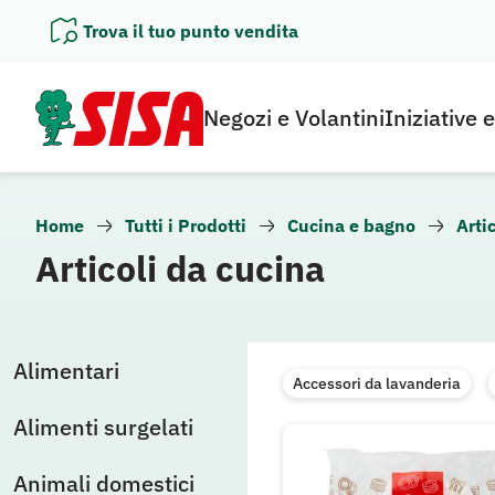
Vai
Trova il tuo punto vendita
al
contenuto
Negozi e Volantini
Iniziative 
Home
Tutti i Prodotti
Cucina e bagno
Arti
Articoli da cucina
Alimentari
Accessori da lavanderia
Alimenti surgelati
Animali domestici