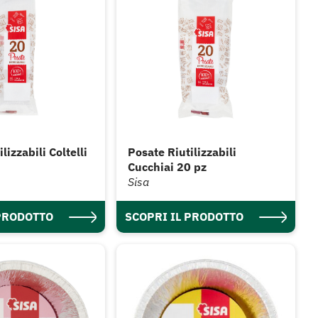
lizzabili Coltelli
Posate Riutilizzabili
Cucchiai 20 pz
Sisa
 PRODOTTO
SCOPRI IL PRODOTTO