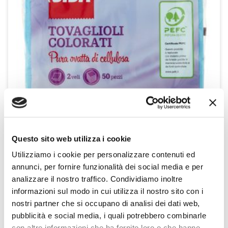
Questo sito web utilizza i cookie
Tovaglioli Colorati 2 veli 50 pz
Utilizziamo i cookie per personalizzare contenuti ed
Sisa
annunci, per fornire funzionalità dei social media e per
analizzare il nostro traffico. Condividiamo inoltre
informazioni sul modo in cui utilizza il nostro sito con i
SCOPRI IL PRODOTTO
nostri partner che si occupano di analisi dei dati web,
pubblicità e social media, i quali potrebbero combinarle
con altre informazioni che ha fornito loro o che hanno