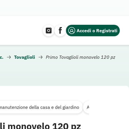
Accedi o Registrati
c.
Tovaglioli
Primo Tovaglioli monovelo 120 pz
 manutenzione della casa e del giardino
Accessori per la tav
li monovelo 120 pz