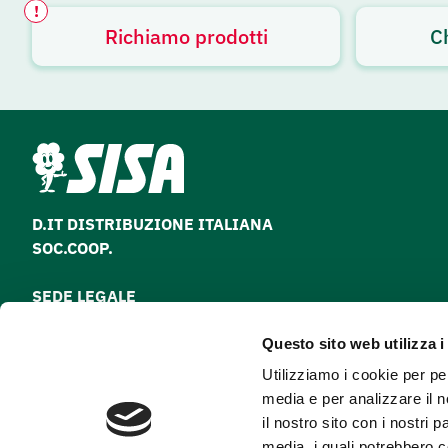
!
Richiamo prodotti
C
Avviso attivo
D.IT DISTRIBUZIONE ITALIANA
SOC.COOP.
SEDE LEGALE
via Paolo Nanni Costa, 30 - 40133 Bologna
Questo sito web utilizza i
Tel
051 64 28 511
Utilizziamo i cookie per pe
Fax
051 64 28 500
media e per analizzare il n
il nostro sito con i nostri 
media, i quali potrebbero 