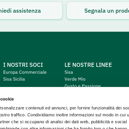
hiedi assistenza
Segnala un prod
I NOSTRI SOCI
LE NOSTRE LINEE
Europa Commerciale
Sisa
Sisa Sicilia
Verde Mio
Gusto e Passione
Equilibrio e Piacere
 cookie
Primo
rsonalizzare contenuti ed annunci, per fornire funzionalità dei soc
ostro traffico. Condividiamo inoltre informazioni sul modo in cui u
partner che si occupano di analisi dei dati web, pubblicità e social
combinarle con altre informazioni che ha fornito loro o che hanno