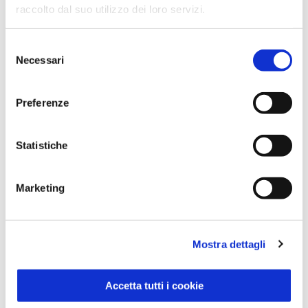
raccolto dal suo utilizzo dei loro servizi.
Selezione
Necessari
del
consenso
Detersivo Piatti Aceto 1000 ml
Preferenze
Sisa
1000ml
Statistiche
SCOPRI IL PRODOTTO
Marketing
Mostra dettagli
Accetta tutti i cookie