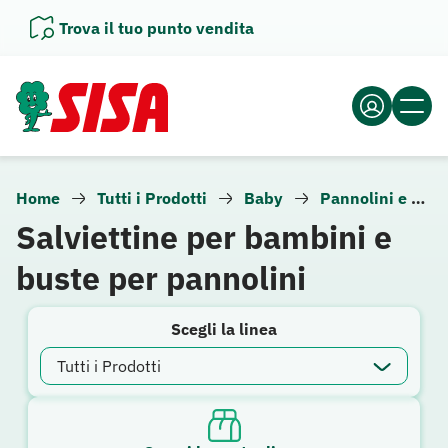
Vai
Trova il tuo punto vendita
al
contenuto
Home
Tutti i Prodotti
Baby
Pannolini e cura del bambino
Salviettine per bambini e
buste per pannolini
Scegli la linea