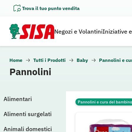
Vai
Trova il tuo punto vendita
al
contenuto
Negozi e Volantini
Iniziative 
Home
Tutti i Prodotti
Baby
Pannolini e cu
Pannolini
Alimentari
Pannolini e cura del bambin
Alimenti surgelati
Animali domestici