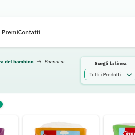
e Premi
Contatti
ra del bambino
Pannolini
Scegli la linea
o