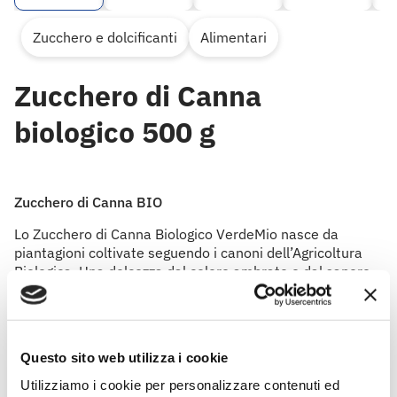
Zucchero e dolcificanti
Alimentari
Zucchero di Canna
biologico 500 g
Zucchero di Canna BIO
Lo Zucchero di Canna Biologico VerdeMio nasce da
piantagioni coltivate seguendo i canoni dell’Agricoltura
Biologica. Una dolcezza dal colore ambrato e dal sapore
equilibrato, ideale per dolcificare bevande e per la
preparazione di ottimi dessert, golosi dolci, croccanti
biscotti, deliziose salse e profumati piatti a base di frutta.
Questo sito web utilizza i cookie
Utilizziamo i cookie per personalizzare contenuti ed