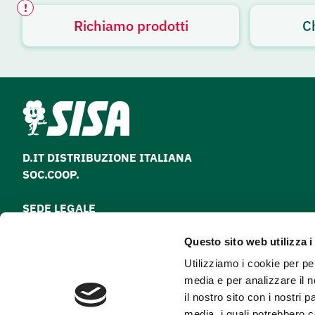
!
Richiamo prodotti
C
Avviso attivo
D.IT DISTRIBUZIONE ITALIANA
SOC.COOP.
SEDE LEGALE
via Paolo Nanni Costa, 30 - 40133 Bologna
Questo sito web utilizza i
Tel
051 64 28 511
Utilizziamo i cookie per pe
Fax
051 64 28 500
media e per analizzare il n
il nostro sito con i nostri 
media, i quali potrebbero 