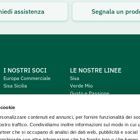
hiedi assistenza
Segnala un prod
I NOSTRI SOCI
LE NOSTRE LINEE
Europa Commerciale
Sisa
Sisa Sicilia
Verde Mio
Gusto e Passione
Equilibrio e Piacere
 cookie
Primo
rsonalizzare contenuti ed annunci, per fornire funzionalità dei soc
ostro traffico. Condividiamo inoltre informazioni sul modo in cui u
partner che si occupano di analisi dei dati web, pubblicità e social
combinarle con altre informazioni che ha fornito loro o che hanno