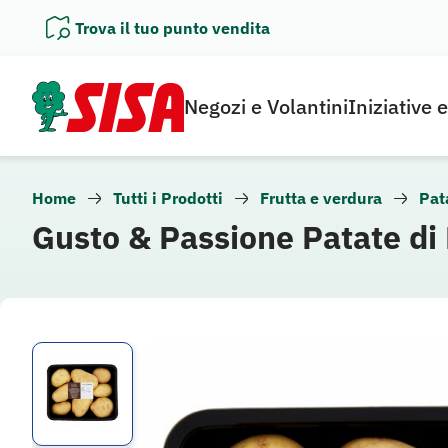
Vai
Trova il tuo punto vendita
al
contenuto
Negozi e Volantini
Iniziative 
Home
Tutti i Prodotti
Frutta e verdura
Pat
Gusto & Passione Patate d