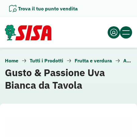
Vai
Trova il tuo punto vendita
al
contenuto
Home
Tutti i Prodotti
Frutta e verdura
Altra frutta
Gusto & Passione Uva
Bianca da Tavola