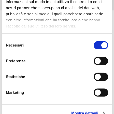
informazioni sul modo in cui utilizza il nostro sito con i
nostri partner che si occupano di analisi dei dati web,
pubblicità e social media, i quali potrebbero combinarle
con altre informazioni che ha fornito loro o che hanno
Scopri tutti i prodotti correlati
raccolto dal suo utilizzo dei loro servizi.
Selezione
Necessari
del
consenso
Preferenze
Statistiche
Marketing
Mostra dettagli