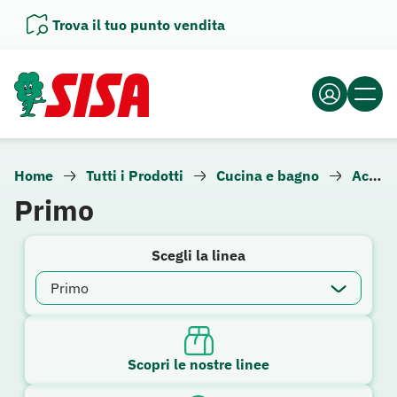
Vai
Trova il tuo punto vendita
al
contenuto
Home
Tutti i Prodotti
Cucina e bagno
Accessori da lavanderia
Primo
Scegli la linea
Scopri le nostre linee