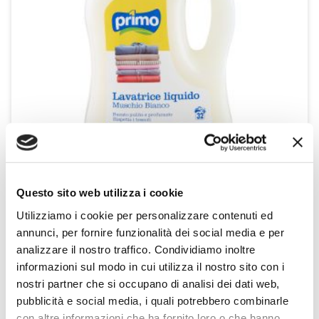
Questo sito web utilizza i cookie
Lavatrice liquido Muschio Bianco 3 L
Utilizziamo i cookie per personalizzare contenuti ed
Primo
annunci, per fornire funzionalità dei social media e per
3litri
analizzare il nostro traffico. Condividiamo inoltre
informazioni sul modo in cui utilizza il nostro sito con i
SCOPRI IL PRODOTTO
nostri partner che si occupano di analisi dei dati web,
pubblicità e social media, i quali potrebbero combinarle
con altre informazioni che ha fornito loro o che hanno