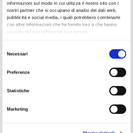
informazioni sul modo in cui utilizza il nostro sito con i
nostri partner che si occupano di analisi dei dati web,
pubblicità e social media, i quali potrebbero combinarle
con altre informazioni che ha fornito loro o che hanno
raccolto dal suo utilizzo dei loro servizi.
Selezione
Necessari
del
6 Uova Fresche Categoria A 330 g
consenso
Primo
Preferenze
Peso netto minimo 330g
Statistiche
SCOPRI IL PRODOTTO
Marketing