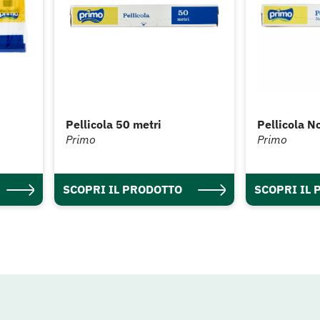
Pellicola 50 metri
Pellicola N
Primo
Primo
SCOPRI IL PRODOTTO
SCOPRI IL