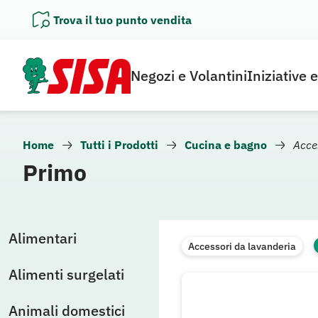
Vai
Trova il tuo punto vendita
al
contenuto
Negozi e Volantini
Iniziative 
Home
Tutti i Prodotti
Cucina e bagno
Acce
Primo
Alimentari
Accessori da lavanderia
Alimenti surgelati
Animali domestici