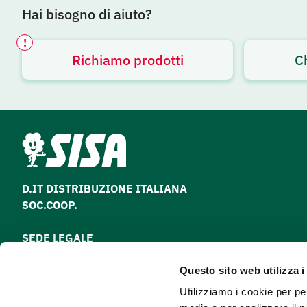
Hai bisogno di aiuto?
!
Richiamo prodotti
C
Avviso attivo
D.IT DISTRIBUZIONE ITALIANA
SOC.COOP.
SEDE LEGALE
via Paolo Nanni Costa, 30 - 40133 Bologna
Questo sito web utilizza i
Tel
051 64 28 511
Utilizziamo i cookie per pe
Fax
051 64 28 500