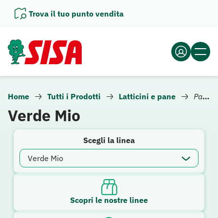
Vai
Trova il tuo punto vendita
al
contenuto
Home
Tutti i Prodotti
Latticini e pane
Panini e pane bianco
Verde Mio
Scegli la linea
Scopri le nostre linee