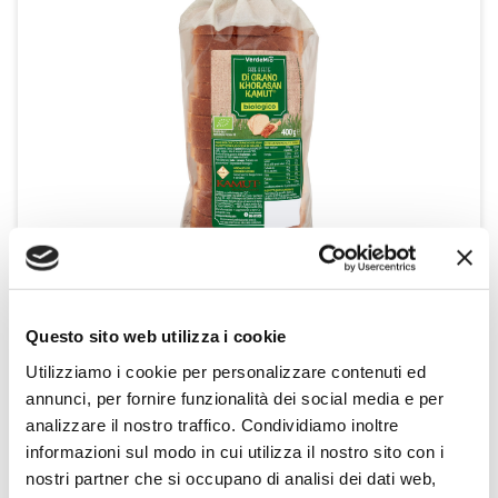
Questo sito web utilizza i cookie
Pane a Fette di Grano Khorasan Kamut biologico
Utilizziamo i cookie per personalizzare contenuti ed
400 g
annunci, per fornire funzionalità dei social media e per
VerdeMio
analizzare il nostro traffico. Condividiamo inoltre
informazioni sul modo in cui utilizza il nostro sito con i
nostri partner che si occupano di analisi dei dati web,
SCOPRI IL PRODOTTO