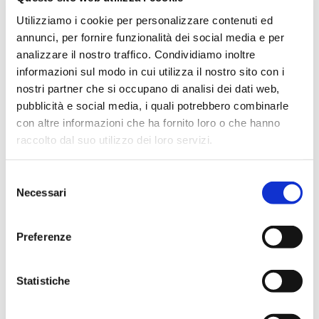
Asciugatutto Decorato 3 pz
Sisa
Utilizziamo i cookie per personalizzare contenuti ed
annunci, per fornire funzionalità dei social media e per
analizzare il nostro traffico. Condividiamo inoltre
SCOPRI IL PRODOTTO
informazioni sul modo in cui utilizza il nostro sito con i
nostri partner che si occupano di analisi dei dati web,
pubblicità e social media, i quali potrebbero combinarle
con altre informazioni che ha fornito loro o che hanno
raccolto dal suo utilizzo dei loro servizi.
Selezione
Necessari
del
consenso
Preferenze
Statistiche