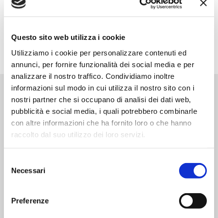
altre 3 tartare. Decora i piatti con le rondelle di zucchina
preparate, irrorale con la citronnette tenuta da parte e
servi con il pane tostato.
Questo sito web utilizza i cookie
Utilizziamo i cookie per personalizzare contenuti ed
annunci, per fornire funzionalità dei social media e per
analizzare il nostro traffico. Condividiamo inoltre
informazioni sul modo in cui utilizza il nostro sito con i
Prodotti correlati
nostri partner che si occupano di analisi dei dati web,
pubblicità e social media, i quali potrebbero combinarle
con altre informazioni che ha fornito loro o che hanno
raccolto dal suo utilizzo dei loro servizi.
Selezione
Necessari
del
consenso
Preferenze