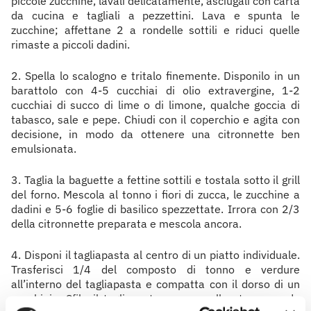
piccole zucchine, lavali delicatamente, asciugali con carta
da cucina e tagliali a pezzettini. Lava e spunta le
zucchine; affettane 2 a rondelle sottili e riduci quelle
rimaste a piccoli dadini.
2. Spella lo scalogno e tritalo finemente. Disponilo in un
barattolo con 4-5 cucchiai di olio extravergine, 1-2
cucchiai di succo di lime o di limone, qualche goccia di
tabasco, sale e pepe. Chiudi con il coperchio e agita con
decisione, in modo da ottenere una citronnette ben
emulsionata.
3. Taglia la baguette a fettine sottili e tostala sotto il grill
del forno. Mescola al tonno i fiori di zucca, le zucchine a
dadini e 5-6 foglie di basilico spezzettate. Irrora con 2/3
della citronnette preparata e mescola ancora.
4. Disponi il tagliapasta al centro di un piatto individuale.
Trasferisci 1/4 del composto di tonno e verdure
all’interno del tagliapasta e compatta con il dorso di un
cucchiaio. Sfila il tagliapasta e crea nello stesso modo