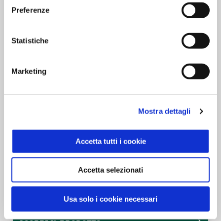
Preferenze
Statistiche
Marketing
Mostra dettagli
Accetta tutti i cookie
Accetta selezionati
Yogurt Greco Magro Bianco 500 g
Equilibrio & Piacere
500g
Usa solo i cookie necessari