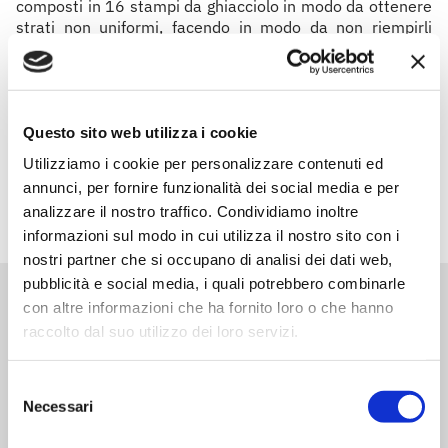
composti in 16 stampi da ghiacciolo in modo da ottenere
strati non uniformi, facendo in modo da non riempirli
completamente. Trasferite gli stampi in freezer per 30
minuti; poi inserite gli stecchi in ogni stampo e fate
congelare per almeno 4 ore.
Questo sito web utilizza i cookie
8. Al momento di servire immergete rapidamente uno
stampo alla volta in acqua calda e sfilatelo.
Utilizziamo i cookie per personalizzare contenuti ed
annunci, per fornire funzionalità dei social media e per
analizzare il nostro traffico. Condividiamo inoltre
informazioni sul modo in cui utilizza il nostro sito con i
nostri partner che si occupano di analisi dei dati web,
pubblicità e social media, i quali potrebbero combinarle
con altre informazioni che ha fornito loro o che hanno
Prodotti correlati
raccolto dal suo utilizzo dei loro servizi.
Selezione
Necessari
del
consenso