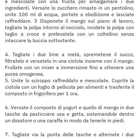
e mescolate con una frusta per amalgamare i due
ingredienti. Versate lo zucchero rimasto in un pentolino,
unite 100 ml di acqua, portate a ebollizione e lasciate
raffreddare. 3 Disponete il mango sul piano di lavoro,
tagliate la polpa intorno al nocciolo, incidete la polpa con
taglio a croce e prelevatela con un coltellino senza
intaccare la buccia sottostante.
4. Tagliate i due lime a metà, spremetene il succo,
filtratelo e versatelo in una ciotola insieme con il mango.
Frullate con un mixer a immersione fino a ottenere una
purea omogenea.
5. Unite lo sciroppo raffreddato e mescolate. Coprite la
ciotola con un foglio di pellicola per alimenti e trasferite il
composto in frigorifero per 1 ora.
6. Versate il composto di yogurt e quello di mango in due
tasche da pasticciere usa e getta, sistemandole dentro
un dosatore o una caraffa in modo da tenerle in piedi.
7. Tagliate via la punta delle tasche e alternate i due