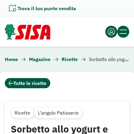
Vai
Trova il tuo punto vendita
al
contenuto
Home
Magazine
Ricette
Sorbetto allo yogurt e mango sullo stecco
Tutte le ricette
Ricette
L'angolo Patisserie
Sorbetto allo yogurt e