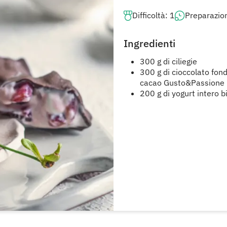
Difficoltà: 1
Preparazio
Ingredienti
300 g di ciliegie
300 g di cioccolato fo
cacao Gusto&Passione
200 g di yogurt intero b