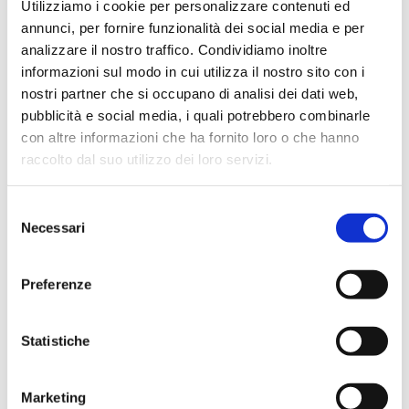
Utilizziamo i cookie per personalizzare contenuti ed
annunci, per fornire funzionalità dei social media e per
analizzare il nostro traffico. Condividiamo inoltre
informazioni sul modo in cui utilizza il nostro sito con i
nostri partner che si occupano di analisi dei dati web,
pubblicità e social media, i quali potrebbero combinarle
con altre informazioni che ha fornito loro o che hanno
raccolto dal suo utilizzo dei loro servizi.
Selezione
Necessari
del
Salmone Norvegese Affumicato a Fette 100 g
consenso
Sisa
100g
Preferenze
SCOPRI IL PRODOTTO
Statistiche
Marketing