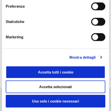
Preferenze
Statistiche
Fruttosio 500 g
Marketing
Equilibrio & Piacere
500g
Mostra dettagli
SCOPRI IL PRODOTTO
Accetta tutti i cookie
Accetta selezionati
Usa solo i cookie necessari
Hai bisogno di aiuto?