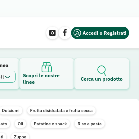
Accedi o Registrati
inea
Scopri le nostre
Cerca un prodotto
linee
Dolciumi
Frutta disidratata e frutta secca
nato
Oli
Patatine e snack
Riso e pasta
ti
Zuppe