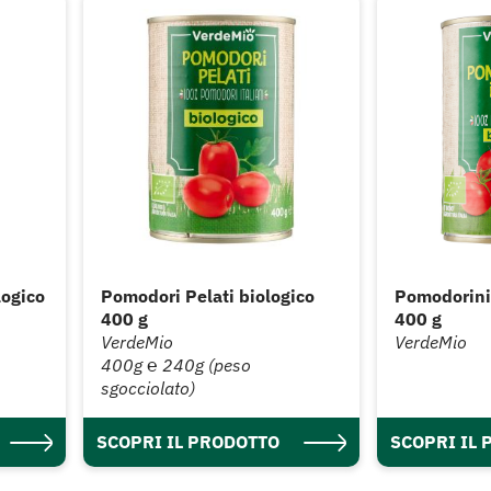
logico
Pomodori Pelati biologico
Pomodorini 
400 g
400 g
VerdeMio
VerdeMio
400g ℮ 240g (peso
sgocciolato)
SCOPRI IL PRODOTTO
SCOPRI IL