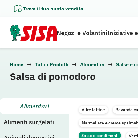
Vai
Trova il tuo punto vendita
al
contenuto
Negozi e Volantini
Iniziative 
Home
Tutti i Prodotti
Alimentari
Salse e 
Salsa di pomodoro
Alimentari
Altre lattine
Bevande ca
Alimenti surgelati
Marmellate e creme spalmab
Salse e condimenti
Verd
Animali domestici