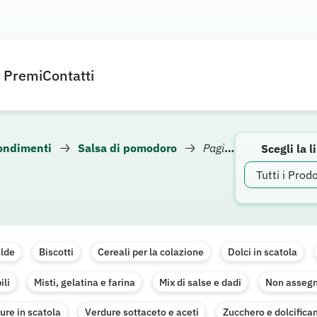
e Premi
Contatti
condimenti
Salsa di pomodoro
Pagina 2
Scegli la l
lde
Biscotti
Cereali per la colazione
Dolci in scatola
ili
Misti, gelatina e farina
Mix di salse e dadi
Non asseg
ure in scatola
Verdure sottaceto e aceti
Zucchero e dolcifican