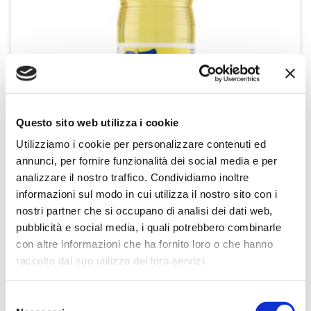
Questo sito web utilizza i cookie
Utilizziamo i cookie per personalizzare contenuti ed
annunci, per fornire funzionalità dei social media e per
analizzare il nostro traffico. Condividiamo inoltre
informazioni sul modo in cui utilizza il nostro sito con i
Olio di Semi Vari 1 litro
Primo
nostri partner che si occupano di analisi dei dati web,
1litro
pubblicità e social media, i quali potrebbero combinarle
con altre informazioni che ha fornito loro o che hanno
raccolto dal suo utilizzo dei loro servizi.
SCOPRI IL PRODOTTO
Selezione