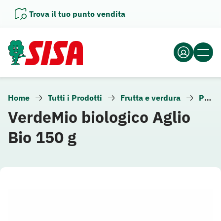
Vai
Trova il tuo punto vendita
al
contenuto
Home
Tutti i Prodotti
Frutta e verdura
Prodotti biologici
VerdeMio biologico Aglio
Bio 150 g