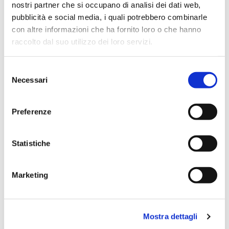
nostri partner che si occupano di analisi dei dati web,
pubblicità e social media, i quali potrebbero combinarle
Scopri tutti i prodotti correlati
con altre informazioni che ha fornito loro o che hanno
raccolto dal suo utilizzo dei loro servizi.
Selezione
Necessari
del
consenso
Preferenze
Statistiche
Marketing
Mostra dettagli