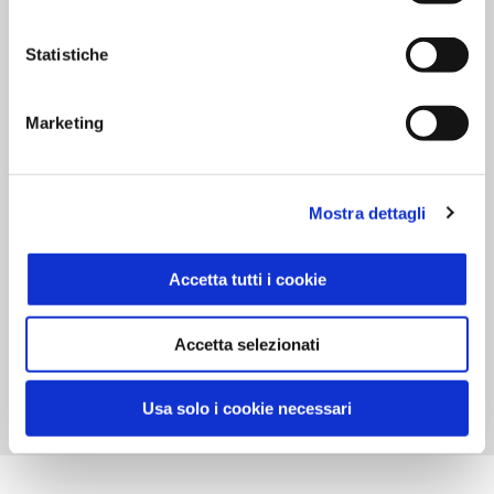
Modalità di conservazione
Conservare in ambiente fresco, lontano da fonti di
Statistiche
luce e calore.
Marketing
Informazioni legali
Mostra dettagli
Confezionato da
C.V.P srl
Accetta tutti i cookie
nello stabilimento di
via Molino Rosso, 12
40026 Imola (BO)
Accetta selezionati
Italia
Usa solo i cookie necessari