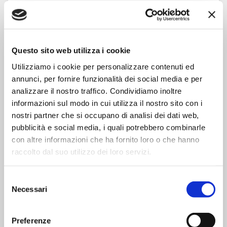
Caratteristiche del prodotto
Vino Bianco Sisa dal gusto fresco e leggero è ideale
con antipasti, primi piatti, carni bianche e piatti a
base di pesce. Per apprezzare le sue caratteristiche
si consiglia di servirlo ad una temperatura di 8-10
Questo sito web utilizza i cookie
°C. Questo vino è già pronto per andare in tavola;
Utilizziamo i cookie per personalizzare contenuti ed
versatelo direttamente nel bicchiere e gustatelo in
annunci, per fornire funzionalità dei social media e per
tutto il suo sapore.
analizzare il nostro traffico. Condividiamo inoltre
informazioni sul modo in cui utilizza il nostro sito con i
nostri partner che si occupano di analisi dei dati web,
pubblicità e social media, i quali potrebbero combinarle
Ingredienti
con altre informazioni che ha fornito loro o che hanno
raccolto dal suo utilizzo dei loro servizi.
Contiene solfiti
Selezione
Necessari
del
Modalità di conservazione
consenso
Tipo di Conservazione: Ambiente
Preferenze