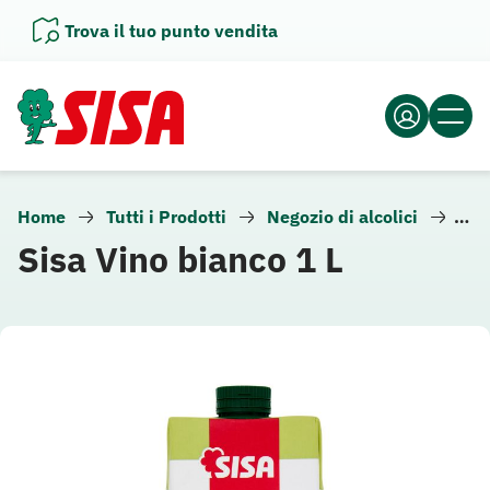
Vai
Trova il tuo punto vendita
al
contenuto
Home
Tutti i Prodotti
Negozio di alcolici
Vin
Sisa Vino bianco 1 L