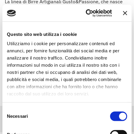
La linea di Birre Artigianali Gusto&Passione, che nasce
dalla collaborazione con Slow Food Italia, viene prodotta
a Vaie, in un piccolo birrificio artigianale che utilizza
l'acqua di montagna per la produzione delle birre.
Un'ampia offerta per soddisfare anche i palati più
Questo sito web utilizza i cookie
esigenti: la Pils, luppolata e dissetante, dal bouquet
Utilizziamo i cookie per personalizzare contenuti ed
floreale; l’Ipa, aromatica ma non dolce; poco più alcolica
annunci, per fornire funzionalità dei social media e per
della Pils, la Bock Rossa, corposa e profumata e la Blonde
analizzare il nostro traffico. Condividiamo inoltre
Ale, una birra chiara dal sapore estivo, proposta nella
variante con farro e segale al posto dell’orzo come
informazioni sul modo in cui utilizza il nostro sito con i
cereale di base.
nostri partner che si occupano di analisi dei dati web,
pubblicità e social media, i quali potrebbero combinarle
con altre informazioni che ha fornito loro o che hanno
raccolto dal suo utilizzo dei loro servizi.
Selezione
Necessari
del
consenso