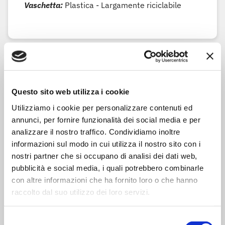
Vaschetta:
Plastica - Largamente riciclabile
Modalità di preparazione
Modalità di preparazione
Questo sito web utilizza i cookie
Cuocere in abbondante acqua salata bollente (o
brodo) per 2/3 minuti, scolare e condire.
Utilizziamo i cookie per personalizzare contenuti ed
annunci, per fornire funzionalità dei social media e per
analizzare il nostro traffico. Condividiamo inoltre
informazioni sul modo in cui utilizza il nostro sito con i
nostri partner che si occupano di analisi dei dati web,
Ingredienti
pubblicità e social media, i quali potrebbero combinarle
Pasta 60%: farina di
grano
tenero,
uova*
(18%
con altre informazioni che ha fornito loro o che hanno
sul totale del prodotto, 30% sulla pasta), semola
raccolto dal suo utilizzo dei loro servizi.
di
grano
duro
Ripieno 40%: preparato di carne suina cotta
Selezione
(28% sul totale del prodotto, 70% sul ripieno)