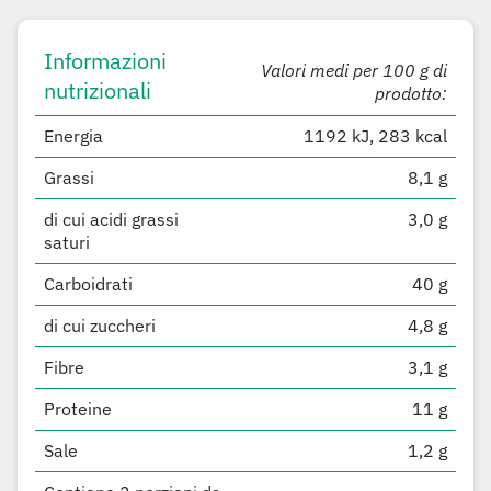
Informazioni
Valori medi per 100 g di
nutrizionali
prodotto:
Energia
1192 kJ, 283 kcal
Grassi
8,1 g
di cui acidi grassi
3,0 g
saturi
Carboidrati
40 g
di cui zuccheri
4,8 g
Fibre
3,1 g
Proteine
11 g
Sale
1,2 g