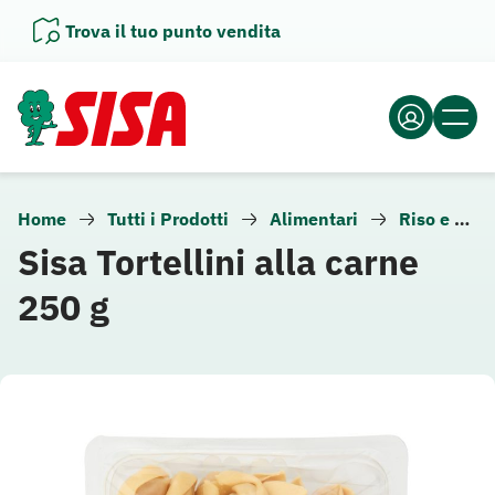
Vai
Trova il tuo punto vendita
al
contenuto
Home
Tutti i Prodotti
Alimentari
Riso e pasta
Sisa Tortellini alla carne
250 g