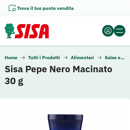
Vai
Trova il tuo punto vendita
al
contenuto
Home
Tutti i Prodotti
Alimentari
Salse e condimenti
Sisa Pepe Nero Macinato
30 g