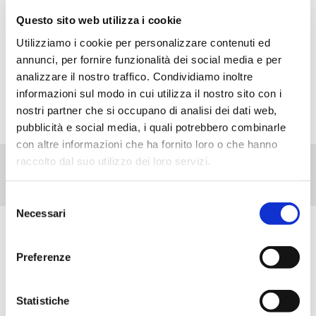
inimitabili qualità organolettiche delle olive
accuratamente selezionate.
Questo sito web utilizza i cookie
Utilizziamo i cookie per personalizzare contenuti ed
Ottimo per dare un tocco di eleganza e gusto a tutte le
annunci, per fornire funzionalità dei social media e per
tue preparazioni in cucina.
analizzare il nostro traffico. Condividiamo inoltre
informazioni sul modo in cui utilizza il nostro sito con i
nostri partner che si occupano di analisi dei dati web,
pubblicità e social media, i quali potrebbero combinarle
con altre informazioni che ha fornito loro o che hanno
raccolto dal suo utilizzo dei loro servizi.
Selezione
Necessari
del
consenso
Scopri tutti i prodotti correlati
Preferenze
Statistiche