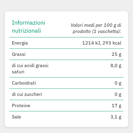
Informazioni
Valori medi per 100 g di
nutrizionali
prodotto (1 vaschetta):
Energia
1214 kJ, 293 kcal
Grassi
25 g
di cui acidi grassi
8,0 g
saturi
Carboidrati
0 g
di cui zuccheri
0 g
Proteine
17 g
Sale
3,1 g