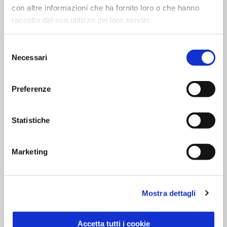
con altre informazioni che ha fornito loro o che hanno
raccolto dal suo utilizzo dei loro servizi.
Ingredienti
Pancetta di suino
Selezione
Sale
Necessari
del
Aromi naturali
consenso
Conservanti: nitrito di sodio
Preferenze
Senza glutine
Statistiche
Modalità di conservazione
Marketing
Tipo di Conservazione: Fresco
Modalità di conservazione:
conservare tra +2°C e +5°C
Mostra dettagli
Confezionato in atmosfera protettiva.
Accetta tutti i cookie