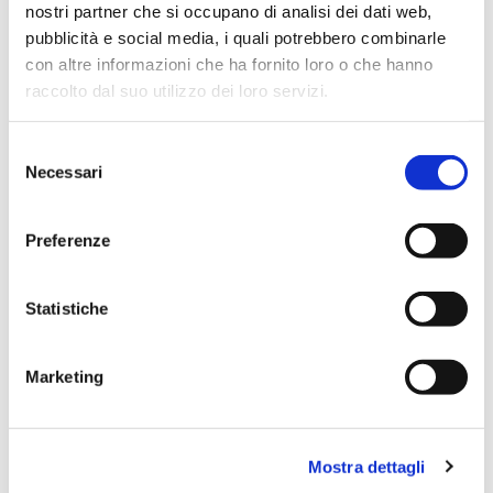
nostri partner che si occupano di analisi dei dati web,
pubblicità e social media, i quali potrebbero combinarle
Scopri tutti i prodotti correlati
con altre informazioni che ha fornito loro o che hanno
raccolto dal suo utilizzo dei loro servizi.
Selezione
Necessari
del
consenso
Preferenze
Statistiche
Marketing
Mostra dettagli