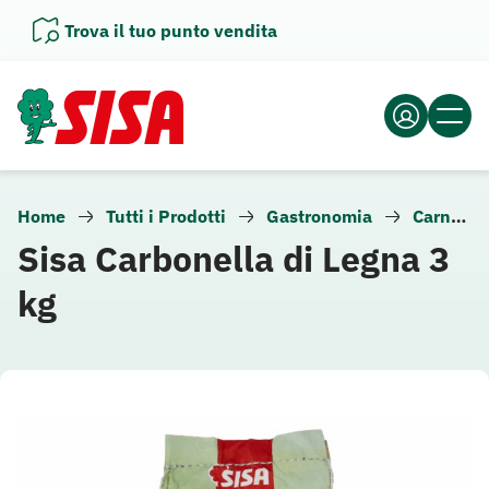
Vai
Trova il tuo punto vendita
al
contenuto
Home
Tutti i Prodotti
Gastronomia
Carne e altra gastronomia
Sisa Carbonella di Legna 3
kg