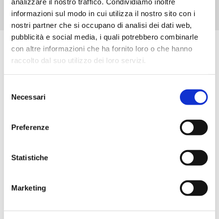
analizzare il nostro traffico. Condividiamo inoltre
informazioni sul modo in cui utilizza il nostro sito con i
nostri partner che si occupano di analisi dei dati web,
pubblicità e social media, i quali potrebbero combinarle
con altre informazioni che ha fornito loro o che hanno
Scopri tutti i prodotti correlati
raccolto dal suo utilizzo dei loro servizi.
Selezione
Necessari
del
consenso
Preferenze
Statistiche
Marketing