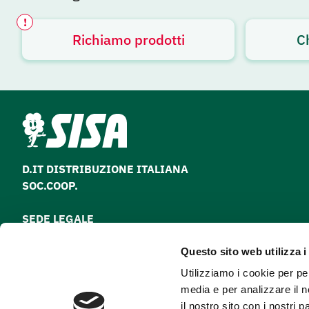
!
Richiamo prodotti
C
Avviso attivo
D.IT DISTRIBUZIONE ITALIANA
SOC.COOP.
SEDE LEGALE
via Paolo Nanni Costa, 30 - 40133 Bologna
Questo sito web utilizza i
Tel
051 64 28 511
Utilizziamo i cookie per pe
Fax
051 64 28 500
media e per analizzare il n
il nostro sito con i nostri 