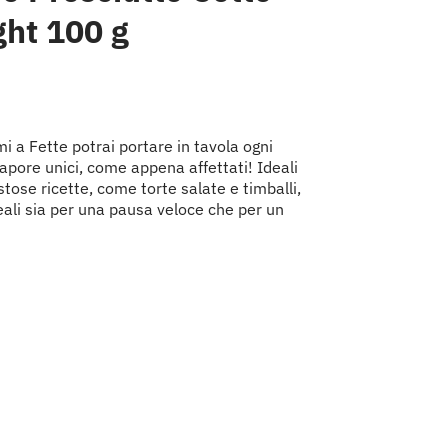
ght 100 g
mi a Fette potrai portare in tavola ogni
apore unici, come appena affettati! Ideali
tose ricette, come torte salate e timballi,
deali sia per una pausa veloce che per un