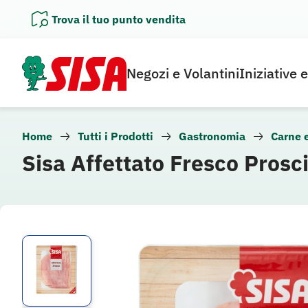
Vai
Trova il tuo punto vendita
al
contenuto
Negozi e Volantini
Iniziative 
Home
Tutti i Prodotti
Gastronomia
Carne 
Sisa Affettato Fresco Prosci