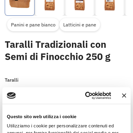
Panini e pane bianco
Latticini e pane
Taralli Tradizionali con
Semi di Finocchio 250 g
Taralli
I Taralli Gusto&Passione sono realizzati secondo la
tradizionale ricetta pugliese.
Fragranti e profumati sono un gustoso spezzafame in
ogni momento della giornata.
Questo sito web utilizza i cookie
Utilizziamo i cookie per personalizzare contenuti ed
annunci, per fornire funzionalità dei social media e per