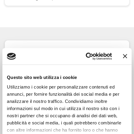
Informazioni nutrizionali
per 100ml
Energia
306 kJ/74 kcal
Grassi
0 g
Questo sito web utilizza i cookie
di cui acidi grassi saturi
0 g
Utilizziamo i cookie per personalizzare contenuti ed
annunci, per fornire funzionalità dei social media e per
Carboidrati
1 g
analizzare il nostro traffico. Condividiamo inoltre
informazioni sul modo in cui utilizza il nostro sito con i
di cui zuccheri
0,3 g
nostri partner che si occupano di analisi dei dati web,
Proteine
0 g
pubblicità e social media, i quali potrebbero combinarle
con altre informazioni che ha fornito loro o che hanno
Sale
0 g