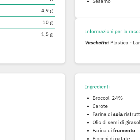
Sesamo
4,9 g
10 g
Informazioni per la racco
1,5 g
Vaschetta:
Plastica - La
Ingredienti
Broccoli 24%
Carote
Farina di
soia
ristrut
Olio di semi di giraso
Farina di
frumento
Fiocchi di patate