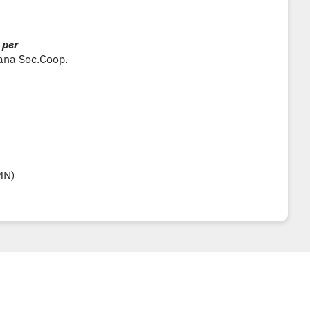
 per
iana Soc.Coop.
MN)