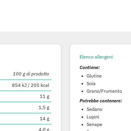
Elenco allergeni
Contiene:
100 g di prodotto
Glutine
Soia
854 kJ / 205 kcal
Grano/Frumento
11 g
Potrebbe contenere:
1,5 g
Sedano
Lupini
14 g
Senape
4,0 g