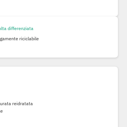
lta differenziata
rgamente riciclabile
turata reidratata
le