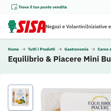
Vai
Trova il tuo punto vendita
al
contenuto
Negozi e Volantini
Iniziative 
Home
Tutti i Prodotti
Gastronomia
Carne 
Equilibrio & Piacere Mini B