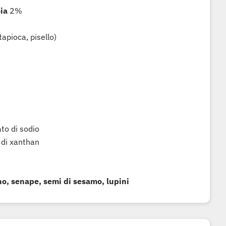
ia
2%
tapioca, pisello)
to di sodio
di xanthan
o, senape, semi di sesamo, lupini