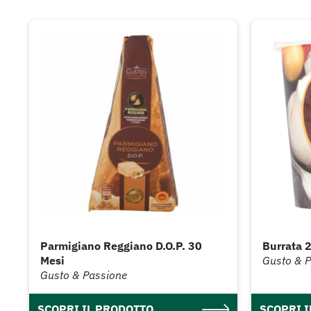
Parmigiano Reggiano D.O.P. 30
Burrata 
Mesi
Gusto & 
Gusto & Passione
SCOPRI IL PRODOTTO
SCOPRI 