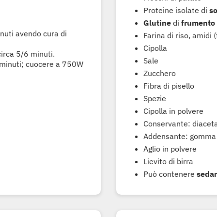
Proteine isolate di
so
Glutine
di
frumento
inuti avendo cura di
Farina di riso, amidi (
Cipolla
circa 5/6 minuti.
Sale
 minuti; cuocere a 750W
Zucchero
Fibra di pisello
Spezie
Cipolla in polvere
Conservante: diaceta
Addensante: gomma 
Aglio in polvere
Lievito di birra
Può contenere
sedan