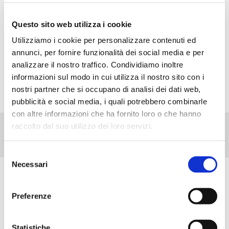
Le Barrette di Cereali Equilibrio&Piacere, preparate con
semplici ingredienti, sono lo snack ideale in ogni
Questo sito web utilizza i cookie
momento della giornata. Deliziose, croccanti, ma
Utilizziamo i cookie per personalizzare contenuti ed
soprattutto ricche di nutrienti, fondamentali in una dieta
annunci, per fornire funzionalità dei social media e per
varia ed equilibrata.
analizzare il nostro traffico. Condividiamo inoltre
informazioni sul modo in cui utilizza il nostro sito con i
nostri partner che si occupano di analisi dei dati web,
pubblicità e social media, i quali potrebbero combinarle
con altre informazioni che ha fornito loro o che hanno
raccolto dal suo utilizzo dei loro servizi.
Selezione
Necessari
del
consenso
Scopri tutti i prodotti correlati
Preferenze
Statistiche